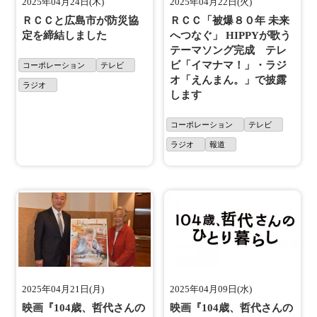
2025年04月24日(木)
2025年04月22日(火)
ＲＣＣと広島市が防災協
ＲＣＣ「被爆８０年 未来
定を締結しました
へつなぐ」 HIPPYが歌う
テーマソング完成 テレ
ビ「イマナマ！」・ラジ
コーポレーション
テレビ
オ「えんまん。」で披露
ラジオ
します
コーポレーション
テレビ
ラジオ
報道
2025年04月21日(月)
2025年04月09日(水)
映画『104歳、哲代さんの
映画『104歳、哲代さんの