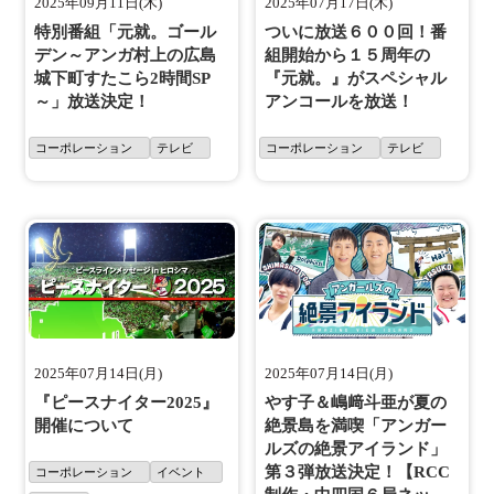
2025年09月11日(木)
2025年07月17日(木)
特別番組「元就。ゴール
ついに放送６００回！番
デン～アンガ村上の広島
組開始から１５周年の
城下町すたこら2時間SP
『元就。』がスペシャル
～」放送決定！
アンコールを放送！
コーポレーション
テレビ
コーポレーション
テレビ
2025年07月14日(月)
2025年07月14日(月)
『ピースナイター2025』
やす子＆嶋﨑斗亜が夏の
開催について
絶景島を満喫「アンガー
ルズの絶景アイランド」
第３弾放送決定！【RCC
コーポレーション
イベント