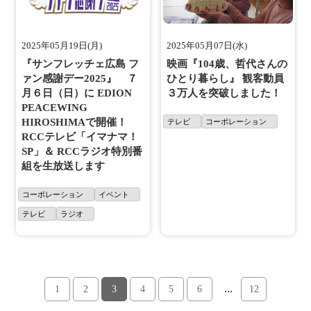
2025年05月19日(月)
2025年05月07日(水)
『サンフレッチェ広島 フ
映画『104歳、哲代さんの
ァン感謝デー2025』 ７
ひとり暮らし』 観客動員
月６日（日）に EDION
３万人を突破しました！
PEACEWING
HIROSHIMAで開催！
テレビ
コーポレーション
RCCテレビ「イマナマ！
SP」＆ RCCラジオ特別番
組を生放送します
コーポレーション
イベント
テレビ
ラジオ
...
1
2
3
4
5
6
12