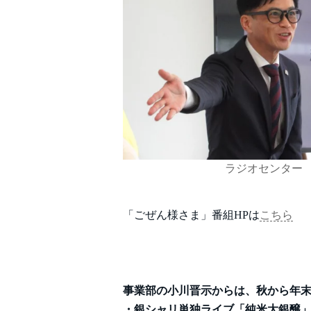
ラジオセンター
「ごぜん様さま」番組HPは
こちら
事業部の小川晋示からは、秋から年
・銀シャリ単独ライブ「純米大銀醸