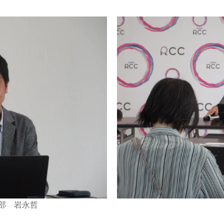
部 岩永哲