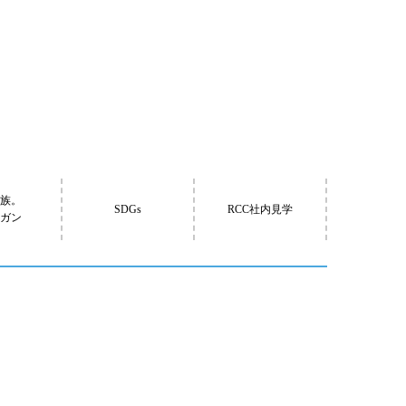
家族。
SDGs
RCC社内見学
ーガン