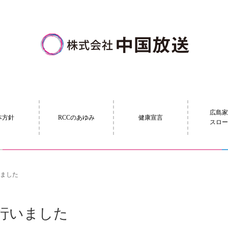
広島
本方針
RCCのあゆみ
健康宣言
スロ
いました
を行いました