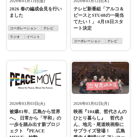
2026年03月13日(金)
2026年03月12日(木)
2026 春の編成会見を行い
テレビ新番組「アルコ＆
ました
ピースとSTU48の一発当
てたい！」 4月18日スタ
ート決定
コーポレーション
テレビ
ラジオ
イベント
コーポレーション
テレビ
2026年03月03日(火)
2026年03月02日(月)
被爆81年、広島から世界
映画『104歳、哲代さんの
へ。 日常から「平和」の
ひとり暮らし』 哲代さ
一歩を踏み出す新プロジ
ん、地元・尾道映画祭に
ェクト 『PEACE
サプライズ登場！ 広島