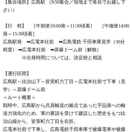
【集合場所】広島駅 （9:50集合／現地まで各自でお越し下
さい）
【行 程】 ［午前便10:00発～11:30頃着］ ［午後便14:00
発～15:30頃着］
広島駅発 ➡広電本社前 ➡広島電鉄 千田車庫見学（30分
程度） ➡広電本社前 ➡原爆ドーム前（解散）
※出発時間については、決定校と相談
【運行区間】
広島駅～比治山下～皆実町六丁目～広電本社前で下車（見
学）～原爆ドーム前
＜ルート概要＞
戦時中、広島駅から兵員輸送の拠点であった宇品港への輸
送力強化のため、軍の要請を受けて建設した歴史をもつ比
治山線から、皆実町六丁目を右折。
広電本社前で下車し、広島電鉄千田車庫で被爆電車や被爆