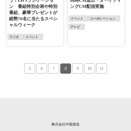
う！Let'sラジケーショ
同時CM送出・ターゲティ
ン 番組特別企画や特別
ングCM配信実施
番組、豪華プレゼントが
総勢70名に当たるスペシ
イベント
コーポレーション
ャルウィーク
テレビ
ラジオ
イベント
5
6
7
8
9
10
11
株式会社中国放送