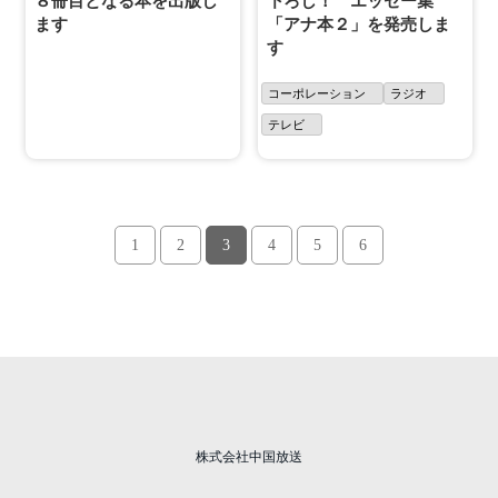
８冊目となる本を出版し
下ろし！ エッセー集
ます
「アナ本２」を発売しま
す
コーポレーション
ラジオ
テレビ
1
2
3
4
5
6
株式会社中国放送