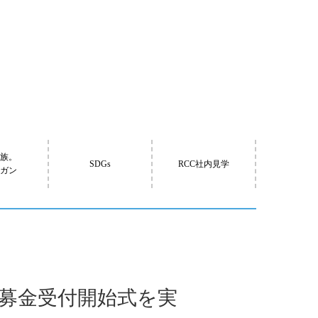
家族。
SDGs
RCC社内見学
ーガン
』 募金受付開始式を実