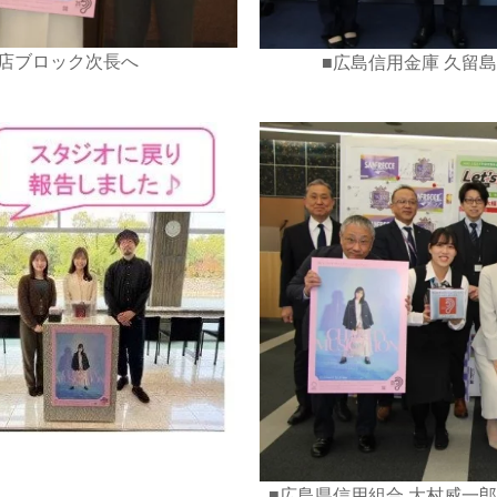
本店ブロック次長へ
■広島信用金庫 久留島
■広島県信用組合 大村威一郎