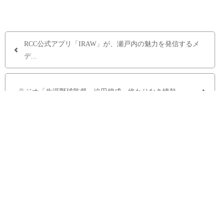
RCC公式アプリ「IRAW」が、瀬戸内の魅力を発信するメ
デ...
ラジオ「生涯野球監督 迫田穆成～終わりなき情熱」 ...
株式会社中国放送