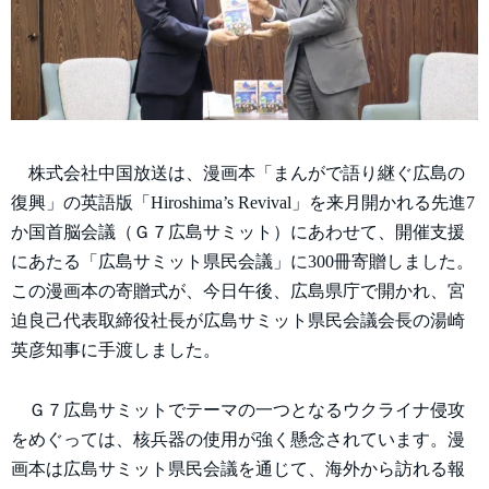
株式会社中国放送は、漫画本「まんがで語り継ぐ広島の
復興」の英語版「Hiroshima’s Revival」を来月開かれる先進7
か国首脳会議（Ｇ７広島サミット）にあわせて、開催支援
にあたる「広島サミット県民会議」に300冊寄贈しました。
この漫画本の寄贈式が、今日午後、広島県庁で開かれ、宮
迫良己代表取締役社長が広島サミット県民会議会長の湯崎
英彦知事に手渡しました。
Ｇ７広島サミットでテーマの一つとなるウクライナ侵攻
をめぐっては、核兵器の使用が強く懸念されています。漫
画本は広島サミット県民会議を通じて、海外から訪れる報