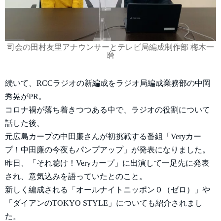
司会の田村友里アナウンサーとテレビ局編成制作部 梅木一
磨
続いて、RCCラジオの新編成をラジオ局編成業務部の中岡
秀晃がPR。
コロナ禍が落ち着きつつある中で、ラジオの役割について
話した後、
元広島カープの中田廉さんが初挑戦する番組「Veryカー
プ！中田廉の今夜もパンプアップ」が発表になりました。
昨日、「それ聴け！Veryカープ」に出演して一足先に発表
され、意気込みを語っていたとのこと。
新しく編成される「オールナイトニッポン０（ゼロ）」や
「ダイアンのTOKYO STYLE」についても紹介されまし
た。