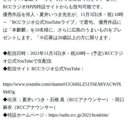
RCCラジオHP内特設サイトからも投句可能です。
優秀作品を俳人・夏井いつき先生が、11月3日(水・祝) 18時
～「RCCラジオ公式YouTubeライブ」で選句。 優秀作品に
は「本麒麟」を10名様に、さらに広島のうまいものをプレ
ゼントします。「※応募は20歳以上の方に限ります」
◆配信日時：2021年11月3日(水・祝)18時～ (予定) RCCラジ
オ公式YouTubeで生配信
◆配信サイト RCCラジオ公式YouTube：
https://www.youtube.com/channel/UC84SLZ51ThEMiYACWfX
MdOg
◆出演 ：夏井いつき・石橋 真（RCCアナウンサー）・田口
麻衣（RCCアナウンサー）
◆特設ホームページ：https://radio.rcc.jp/2021/honkirin/