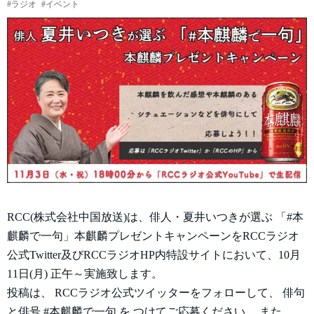
#ラジオ
#イベント
RCC(株式会社中国放送)は、俳人・夏井いつきが選ぶ 「#本
麒麟で一句」本麒麟プレゼントキャンペーンをRCCラジオ
公式Twitter及びRCCラジオHP内特設サイトにおいて、10月
11日(月) 正午～実施致します。
投稿は、 RCCラジオ公式ツイッターをフォローして、 俳句
と俳号 #本麒麟で⼀句 を つけてご応募ください。 また、