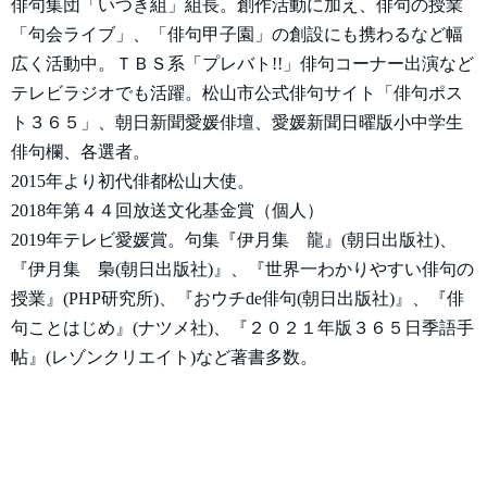
俳句集団「いつき組」組長。創作活動に加え、俳句の授業
「句会ライブ」、「俳句甲子園」の創設にも携わるなど幅
広く活動中。ＴＢＳ系「プレバト!!」俳句コーナー出演など
テレビラジオでも活躍。松山市公式俳句サイト「俳句ポス
ト３６５」、朝日新聞愛媛俳壇、愛媛新聞日曜版小中学生
俳句欄、各選者。
2015年より初代俳都松山大使。
2018年第４４回放送文化基金賞（個人）
2019年テレビ愛媛賞。句集『伊月集 龍』(朝日出版社)、
『伊月集 梟(朝日出版社)』、『世界一わかりやすい俳句の
授業』(PHP研究所)、『おウチde俳句(朝日出版社)』、『俳
句ことはじめ』(ナツメ社)、『２０２１年版３６５日季語手
帖』(レゾンクリエイト)など著書多数。