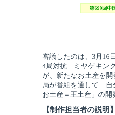
第699回
審議したのは、3月1
4局対抗 ミヤゲキン
が、新たなお土産を開
局が番組を通して「自
お土産＝王土産」の開
【制作担当者の説明